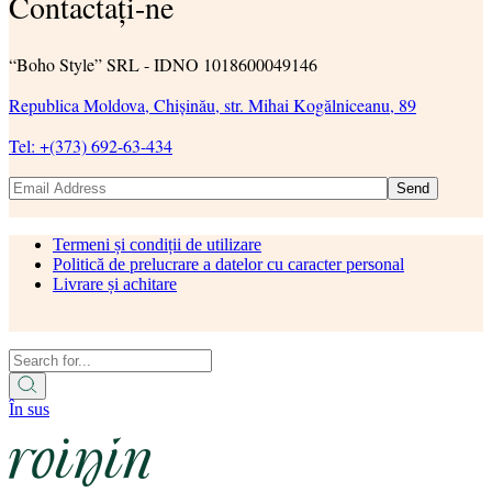
Contactați-ne
“Boho Style” SRL - IDNO 1018600049146
Republica Moldova, Chișinău, str. Mihai Kogălniceanu, 89
Tel: +(373) 692-63-434
Send
Termeni și condiții de utilizare
Politică de prelucrare a datelor cu caracter personal
Livrare și achitare
În sus