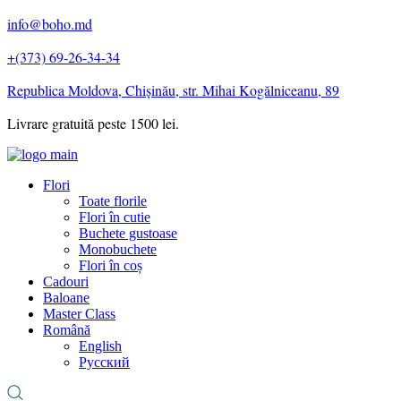
info@boho.md
+(373) 69-26-34-34
Republica Moldova, Chișinău, str. Mihai Kogălniceanu, 89
Livrare gratuită peste 1500 lei.
Flori
Toate florile
Flori în cutie
Buchete gustoase
Monobuchete
Flori în coș
Cadouri
Baloane
Master Class
Română
English
Русский