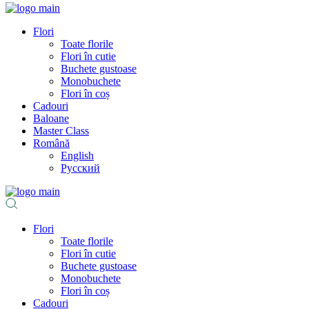
Flori
Toate florile
Flori în cutie
Buchete gustoase
Monobuchete
Flori în coș
Cadouri
Baloane
Master Class
Română
English
Русский
Flori
Toate florile
Flori în cutie
Buchete gustoase
Monobuchete
Flori în coș
Cadouri