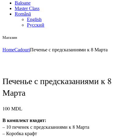
Baloane
Master Class
Română
English
Русский
Магазин
Home
Cadouri
Печенье с предсказаниями к 8 Марта
Печенье с предсказаниями к 8
Марта
100
MDL
В комплект входит:
– 10 печенек с предсказаниями к 8 Марта
– Коробка крафт