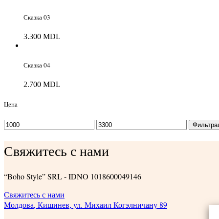
Сказка 03
3.300
MDL
Сказка 04
2.700
MDL
Цена
Минимальная
Максимальная
Фильтра
цена
цена
Свяжитесь с нами
“Boho Style” SRL - IDNO 1018600049146
Свяжитесь с нами
Молдова, Кишинев, ул. Михаил Когэлничану 89