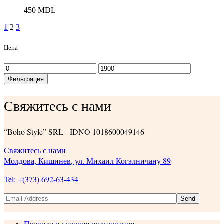
450
MDL
1
2
3
Цена
Минимальная
Максимальная
цена
цена
Фильтрация
Свяжитесь с нами
“Boho Style” SRL - IDNO 1018600049146
Свяжитесь с нами
Молдова, Кишинев, ул. Михаил Когэлничану 89
Tel: +(373) 692-63-434
Send