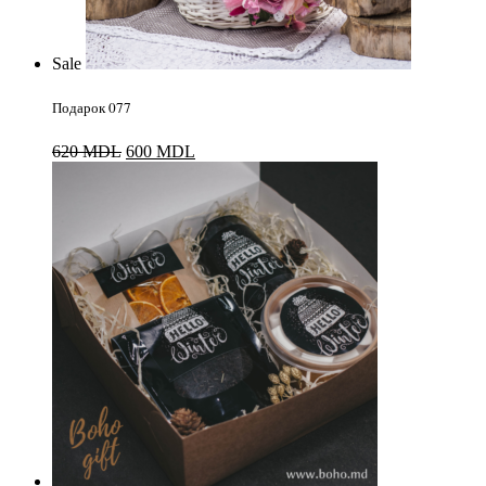
Sale
Подарок 077
Первоначальная
Текущая
620
MDL
600
MDL
цена
цена:
составляла
600 MDL.
620 MDL.