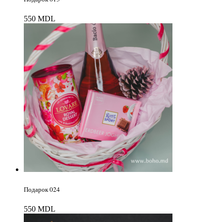
550
MDL
Подарок 024
550
MDL