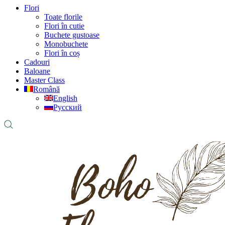
Flori
Toate florile
Flori în cutie
Buchete gustoase
Monobuchete
Flori în coș
Cadouri
Baloane
Master Class
Română
English
Русский