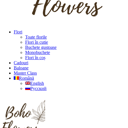
Flori
Toate florile
Flori în cutie
Buchete gustoase
Monobuchete
Flori în coș
Cadouri
Baloane
Master Class
Română
English
Русский