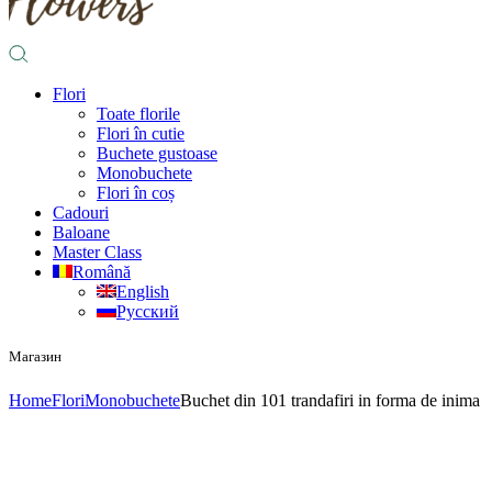
Flori
Toate florile
Flori în cutie
Buchete gustoase
Monobuchete
Flori în coș
Cadouri
Baloane
Master Class
Română
English
Русский
Магазин
Home
Flori
Monobuchete
Buchet din 101 trandafiri in forma de inima