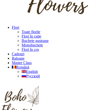
Flori
Toate florile
Flori în cutie
Buchete gustoase
Monobuchete
Flori în coș
Cadouri
Baloane
Master Class
Română
English
Русский