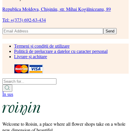
Republica Moldova, Chișinău, str. Mihai Kogălniceanu, 89
Tel: +(373) 692-63-434
Send
Termeni și condiții de utilizare
Politică de prelucrare a datelor cu caracter personal
Livrare și achitare
În sus
Welcome to Roisin, a place where all flower shops take on a whole
new dimension of beautiful.