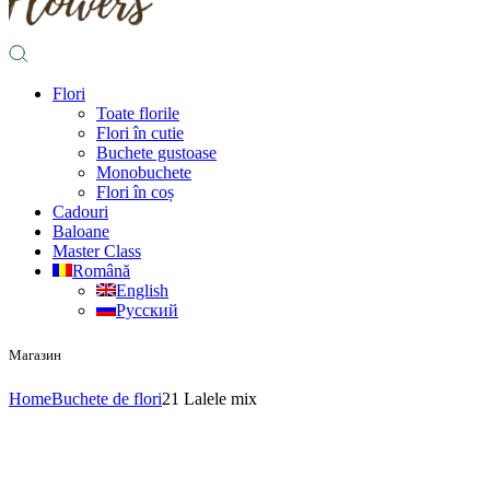
Flori
Toate florile
Flori în cutie
Buchete gustoase
Monobuchete
Flori în coș
Cadouri
Baloane
Master Class
Română
English
Русский
Магазин
Home
Buchete de flori
21 Lalele mix