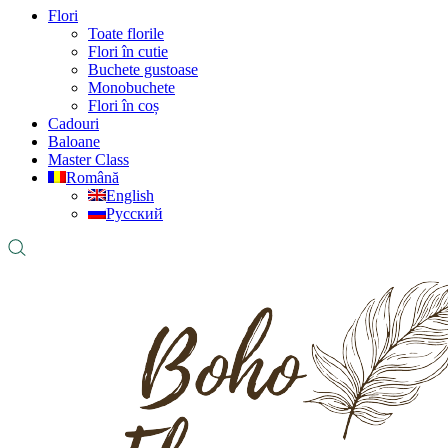
Flori
Toate florile
Flori în cutie
Buchete gustoase
Monobuchete
Flori în coș
Cadouri
Baloane
Master Class
Română
English
Русский