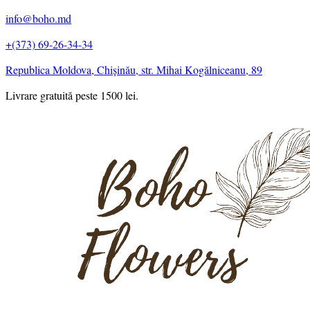
info@boho.md
+(373) 69-26-34-34
Republica Moldova, Chișinău, str. Mihai Kogălniceanu, 89
Livrare gratuită peste 1500 lei.