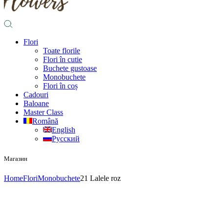
Flori
Toate florile
Flori în cutie
Buchete gustoase
Monobuchete
Flori în coș
Cadouri
Baloane
Master Class
Română
English
Русский
Магазин
Home
Flori
Monobuchete
21 Lalele roz