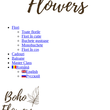
Flori
Toate florile
Flori în cutie
Buchete gustoase
Monobuchete
Flori în coș
Cadouri
Baloane
Master Class
Română
English
Русский