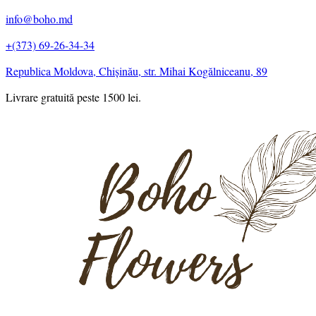
info@boho.md
+(373) 69-26-34-34
Republica Moldova, Chișinău, str. Mihai Kogălniceanu, 89
Livrare gratuită peste 1500 lei.