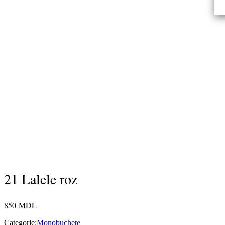
21 Lalele roz
850
MDL
Categorie:
Monobuchete