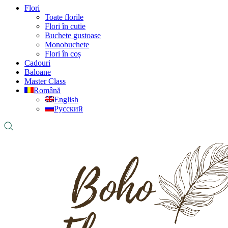
Flori
Toate florile
Flori în cutie
Buchete gustoase
Monobuchete
Flori în coș
Cadouri
Baloane
Master Class
Română
English
Русский