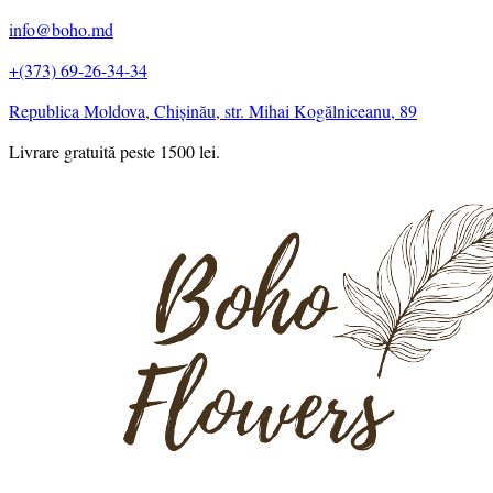
info@boho.md
+(373) 69-26-34-34
Republica Moldova, Chișinău, str. Mihai Kogălniceanu, 89
Livrare gratuită peste 1500 lei.