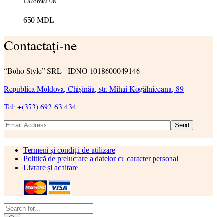
Lakomka 08
650
MDL
Contactați-ne
“Boho Style” SRL - IDNO 1018600049146
Republica Moldova, Chișinău, str. Mihai Kogălniceanu, 89
Tel: +(373) 692-63-434
Send
Termeni și condiții de utilizare
Politică de prelucrare a datelor cu caracter personal
Livrare și achitare