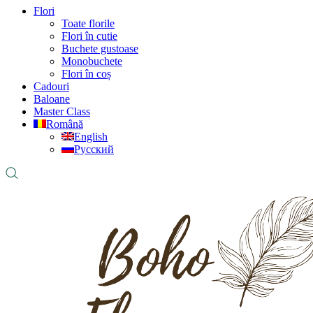
Flori
Toate florile
Flori în cutie
Buchete gustoase
Monobuchete
Flori în coș
Cadouri
Baloane
Master Class
Română
English
Русский