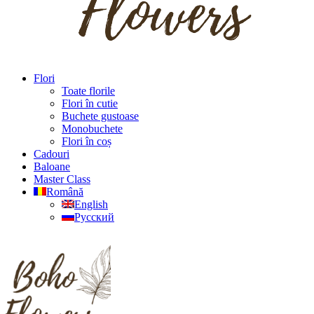
Flori
Toate florile
Flori în cutie
Buchete gustoase
Monobuchete
Flori în coș
Cadouri
Baloane
Master Class
Română
English
Русский