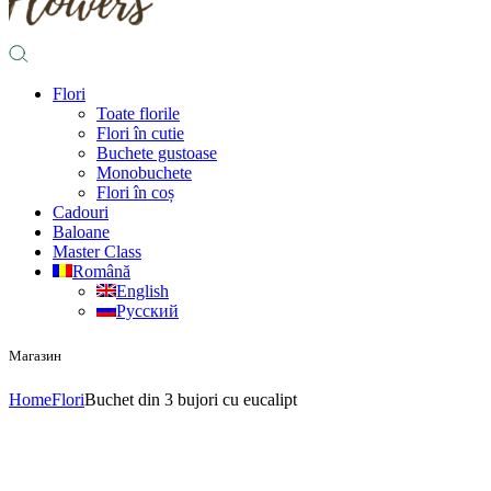
Flori
Toate florile
Flori în cutie
Buchete gustoase
Monobuchete
Flori în coș
Cadouri
Baloane
Master Class
Română
English
Русский
Магазин
Home
Flori
Buchet din 3 bujori cu eucalipt