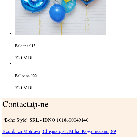
Baloane 015
550
MDL
Balloane 022
550
MDL
Contactați-ne
“Boho Style” SRL - IDNO 1018600049146
Republica Moldova, Chișinău, str. Mihai Kogălniceanu, 89