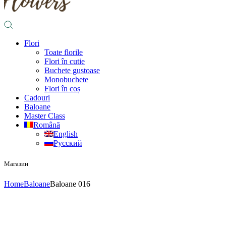
Flori
Toate florile
Flori în cutie
Buchete gustoase
Monobuchete
Flori în coș
Cadouri
Baloane
Master Class
Română
English
Русский
Магазин
Home
Baloane
Baloane 016