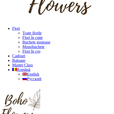
Flori
Toate florile
Flori în cutie
Buchete gustoase
Monobuchete
Flori în coș
Cadouri
Baloane
Master Class
Română
English
Русский