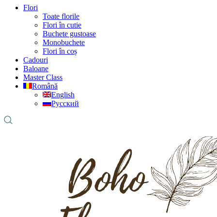
Flori
Toate florile
Flori în cutie
Buchete gustoase
Monobuchete
Flori în coș
Cadouri
Baloane
Master Class
Română
English
Русский