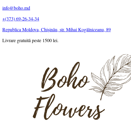
info@boho.md
+(373) 69-26-34-34
Republica Moldova, Chișinău, str. Mihai Kogălniceanu, 89
Livrare gratuită peste 1500 lei.