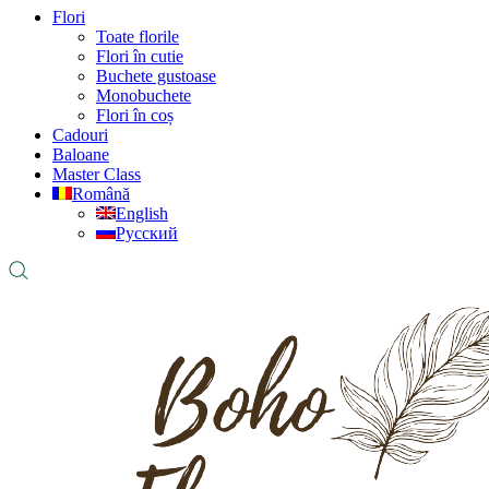
Flori
Toate florile
Flori în cutie
Buchete gustoase
Monobuchete
Flori în coș
Cadouri
Baloane
Master Class
Română
English
Русский