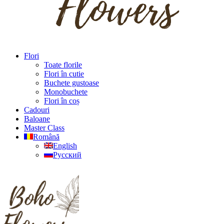
Flori
Toate florile
Flori în cutie
Buchete gustoase
Monobuchete
Flori în coș
Cadouri
Baloane
Master Class
Română
English
Русский