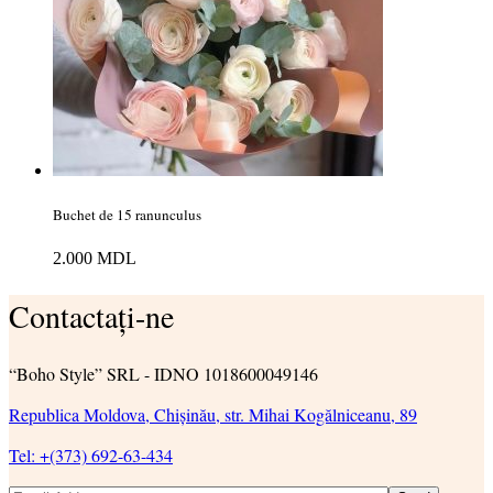
Buchet de 15 ranunculus
2.000
MDL
Contactați-ne
“Boho Style” SRL - IDNO 1018600049146
Republica Moldova, Chișinău, str. Mihai Kogălniceanu, 89
Tel: +(373) 692-63-434