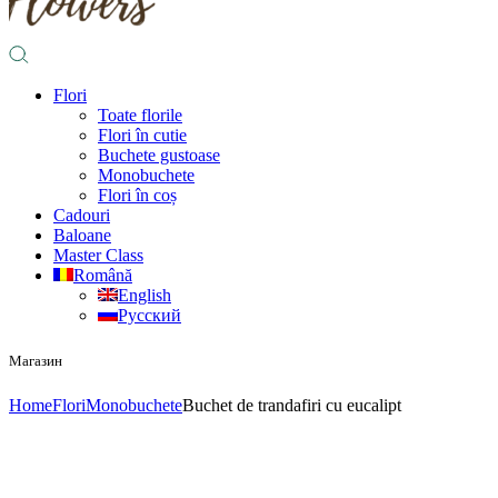
Flori
Toate florile
Flori în cutie
Buchete gustoase
Monobuchete
Flori în coș
Cadouri
Baloane
Master Class
Română
English
Русский
Магазин
Home
Flori
Monobuchete
Buchet de trandafiri cu eucalipt