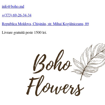
info@boho.md
+(373) 69-26-34-34
Republica Moldova, Chișinău, str. Mihai Kogălniceanu, 89
Livrare gratuită peste 1500 lei.