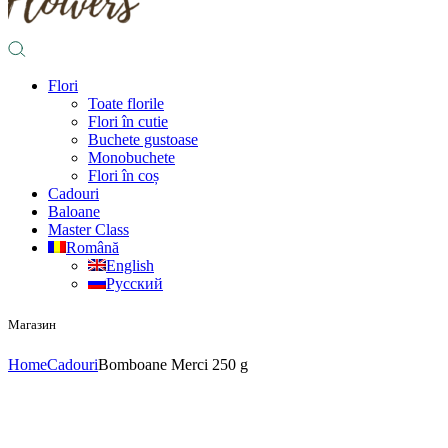
Flori
Toate florile
Flori în cutie
Buchete gustoase
Monobuchete
Flori în coș
Cadouri
Baloane
Master Class
Română
English
Русский
Магазин
Home
Cadouri
Bomboane Merci 250 g