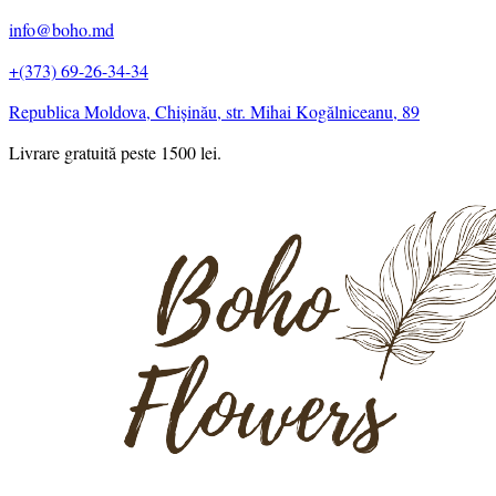
info@boho.md
+(373) 69-26-34-34
Republica Moldova, Chișinău, str. Mihai Kogălniceanu, 89
Livrare gratuită peste 1500 lei.