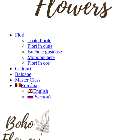
Flori
Toate florile
Flori în cutie
Buchete gustoase
Monobuchete
Flori în coș
Cadouri
Baloane
Master Class
Română
English
Русский