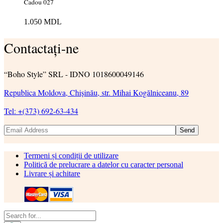
Cadou 027
1.050
MDL
Contactați-ne
“Boho Style” SRL - IDNO 1018600049146
Republica Moldova, Chișinău, str. Mihai Kogălniceanu, 89
Tel: +(373) 692-63-434
Send
Termeni și condiții de utilizare
Politică de prelucrare a datelor cu caracter personal
Livrare și achitare