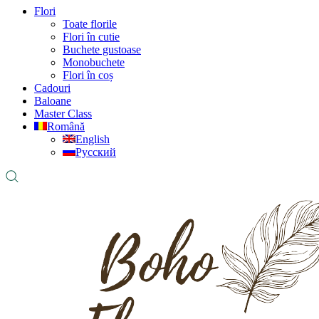
Flori
Toate florile
Flori în cutie
Buchete gustoase
Monobuchete
Flori în coș
Cadouri
Baloane
Master Class
Română
English
Русский