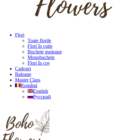
Flori
Toate florile
Flori în cutie
Buchete gustoase
Monobuchete
Flori în coș
Cadouri
Baloane
Master Class
Română
English
Русский