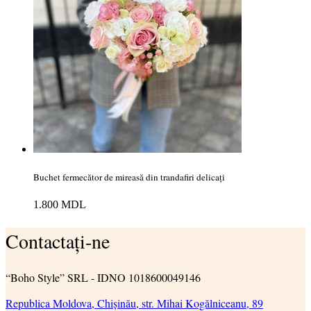
Buchet fermecător de mireasă din trandafiri delicați
1.800
MDL
Contactați-ne
“Boho Style” SRL - IDNO 1018600049146
Republica Moldova, Chișinău, str. Mihai Kogălniceanu, 89