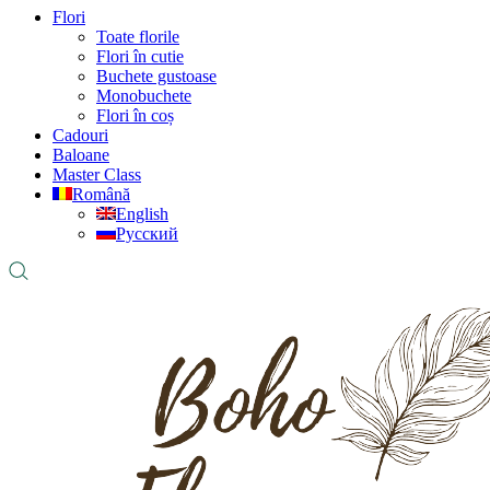
Flori
Toate florile
Flori în cutie
Buchete gustoase
Monobuchete
Flori în coș
Cadouri
Baloane
Master Class
Română
English
Русский