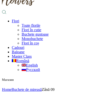
Flori
Toate florile
Flori în cutie
Buchete gustoase
Monobuchete
Flori în coș
Cadouri
Baloane
Master Class
Română
English
Русский
Магазин
Home
Buchete de mireasă
Zână 09