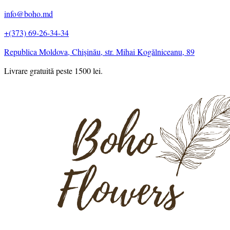
info@boho.md
+(373) 69-26-34-34
Republica Moldova, Chișinău, str. Mihai Kogălniceanu, 89
Livrare gratuită peste 1500 lei.