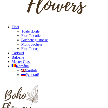
Flori
Toate florile
Flori în cutie
Buchete gustoase
Monobuchete
Flori în coș
Cadouri
Baloane
Master Class
Română
English
Русский