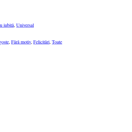
u iubită
,
Universal
goste
,
Fără motiv
,
Felicitări
,
Toate