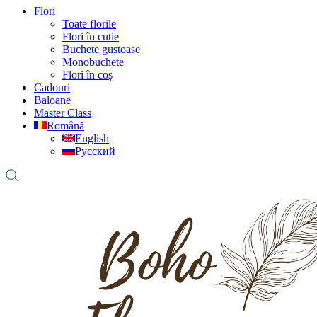
Flori
Toate florile
Flori în cutie
Buchete gustoase
Monobuchete
Flori în coș
Cadouri
Baloane
Master Class
Română
English
Русский