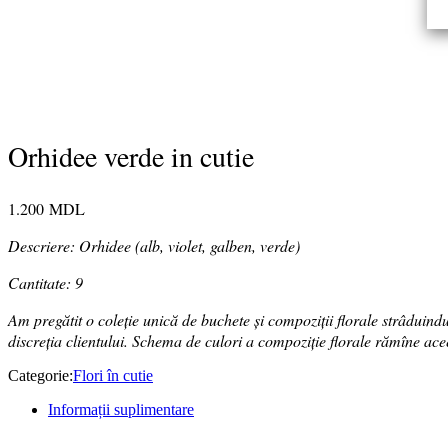
Orhidee verde in cutie
1.200
MDL
Descriere: Orhidee (alb, violet, galben, verde)
Cantitate: 9
Am pregătit o coleție unică de buchete și compoziții florale strâduindu
discreția clientului. Schema de culori a compoziție florale rămîne ace
Categorie:
Flori în cutie
Informații suplimentare