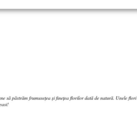
ne să păstrăm frumusețea și finețea florilor dată de natură. Unele flori d
easi!