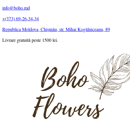
info@boho.md
+(373) 69-26-34-34
Republica Moldova, Chișinău, str. Mihai Kogălniceanu, 89
Livrare gratuită peste 1500 lei.