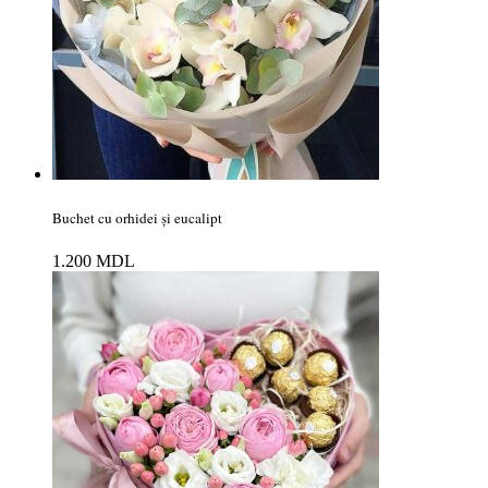
Buchet cu orhidei și eucalipt
1.200
MDL