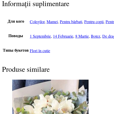
Informații suplimentare
Colegilor
,
Mamei
,
Pentru bărbați
,
Pentru copii
,
Pentr
Для кого
1 Septembrie
,
14 Februarie
,
8 Martie
,
Botez
,
De dra
Поводы
Flori în cutie
Типы букетов
Produse similare