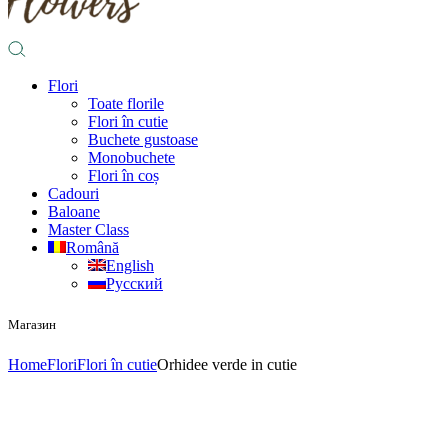
Flori
Toate florile
Flori în cutie
Buchete gustoase
Monobuchete
Flori în coș
Cadouri
Baloane
Master Class
Română
English
Русский
Магазин
Home
Flori
Flori în cutie
Orhidee verde in cutie