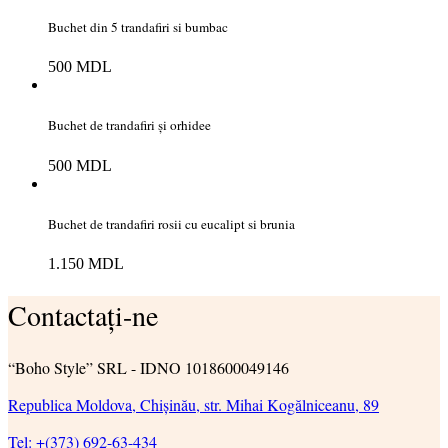
Buchet din 5 trandafiri si bumbac
500
MDL
Buchet de trandafiri și orhidee
500
MDL
Buchet de trandafiri rosii cu eucalipt si brunia
1.150
MDL
Contactați-ne
“Boho Style” SRL - IDNO 1018600049146
Republica Moldova, Chișinău, str. Mihai Kogălniceanu, 89
Tel: +(373) 692-63-434