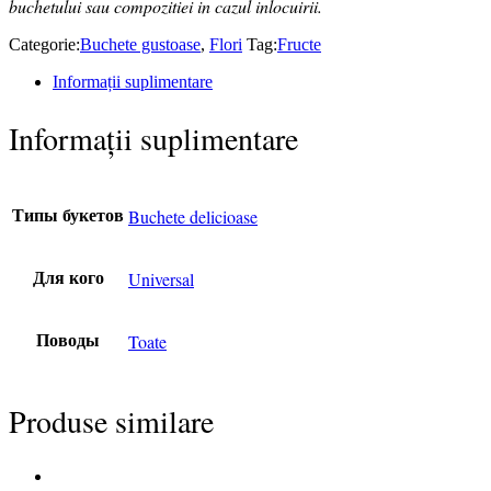
buchetului sau compozitiei in cazul inlocuirii.
Categorie:
Buchete gustoase
,
Flori
Tag:
Fructe
Informații suplimentare
Informații suplimentare
Buchete delicioase
Типы букетов
Universal
Для кого
Toate
Поводы
Produse similare