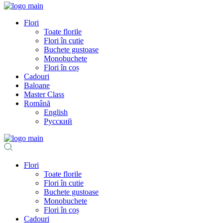
Flori
Toate florile
Flori în cutie
Buchete gustoase
Monobuchete
Flori în coș
Cadouri
Baloane
Master Class
Română
English
Русский
Flori
Toate florile
Flori în cutie
Buchete gustoase
Monobuchete
Flori în coș
Cadouri