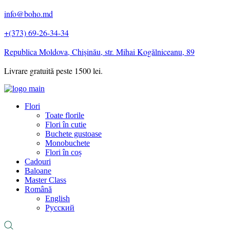
info@boho.md
+(373) 69-26-34-34
Republica Moldova, Chișinău, str. Mihai Kogălniceanu, 89
Livrare gratuită peste 1500 lei.
Flori
Toate florile
Flori în cutie
Buchete gustoase
Monobuchete
Flori în coș
Cadouri
Baloane
Master Class
Română
English
Русский