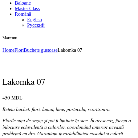
Baloane
Master Class
Română
English
Русский
Магазин
Home
Flori
Buchete gustoase
Lakomka 07
Lakomka 07
450
MDL
Reteta buchet: flori, lamai, lime, portocala, scortisoara
Florile sunt de sezon și pot fi limitate în stoc. În acest caz, facem o
înlocuire echivalentă a culorilor, coordonând anterior această
problemă cu dvs. Garantam invariabilitatea costului si culorii