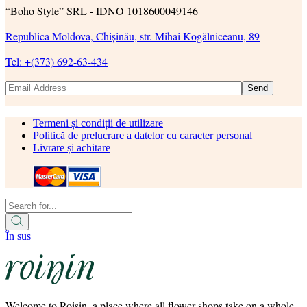
“Boho Style” SRL - IDNO 1018600049146
Republica Moldova, Chișinău, str. Mihai Kogălniceanu, 89
Tel: +(373) 692-63-434
Send
Termeni și condiții de utilizare
Politică de prelucrare a datelor cu caracter personal
Livrare și achitare
În sus
Welcome to Roisin, a place where all flower shops take on a whole