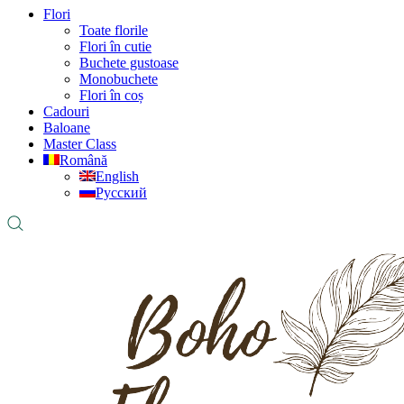
Flori
Toate florile
Flori în cutie
Buchete gustoase
Monobuchete
Flori în coș
Cadouri
Baloane
Master Class
Română
English
Русский