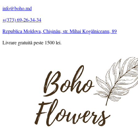
info@boho.md
+(373) 69-26-34-34
Republica Moldova, Chișinău, str. Mihai Kogălniceanu, 89
Livrare gratuită peste 1500 lei.