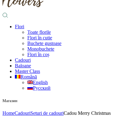
Flori
Toate florile
Flori în cutie
Buchete gustoase
Monobuchete
Flori în coș
Cadouri
Baloane
Master Class
Română
English
Русский
Магазин
Home
Cadouri
Seturi de cadouri
Cadou Merry Christmas