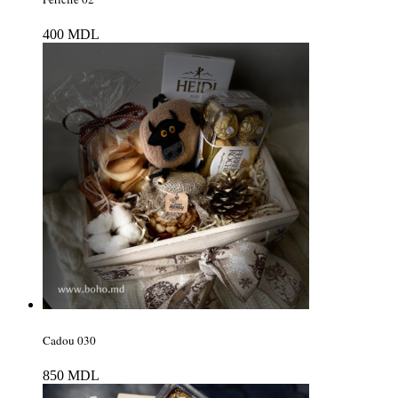
400
MDL
Cadou 030
850
MDL