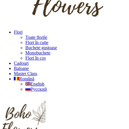
Flori
Toate florile
Flori în cutie
Buchete gustoase
Monobuchete
Flori în coș
Cadouri
Baloane
Master Class
Română
English
Русский