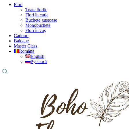
Flori
Toate florile
Flori în cutie
Buchete gustoase
Monobuchete
Flori în coș
Cadouri
Baloane
Master Class
Română
English
Русский