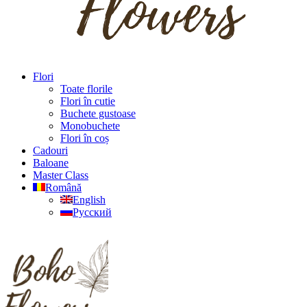
Flori
Toate florile
Flori în cutie
Buchete gustoase
Monobuchete
Flori în coș
Cadouri
Baloane
Master Class
Română
English
Русский