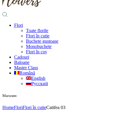
Flori
Toate florile
Flori în cutie
Buchete gustoase
Monobuchete
Flori în coș
Cadouri
Baloane
Master Class
Română
English
Русский
Магазин
Home
Flori
Flori în cutie
Catifea 03