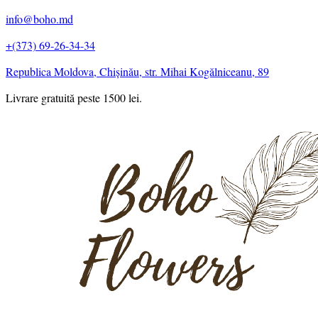
info@boho.md
+(373) 69-26-34-34
Republica Moldova, Chișinău, str. Mihai Kogălniceanu, 89
Livrare gratuită peste 1500 lei.