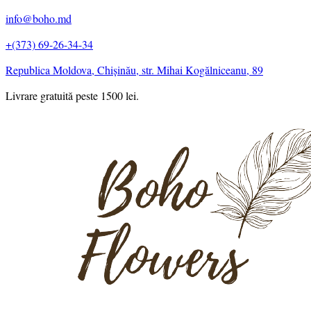
info@boho.md
+(373) 69-26-34-34
Republica Moldova, Chișinău, str. Mihai Kogălniceanu, 89
Livrare gratuită peste 1500 lei.