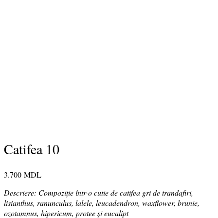
Catifea 10
3.700
MDL
Descriere: Compoziție într-o cutie de catifea gri de trandafiri,
lisianthus, ranunculus, lalele, leucadendron, waxflower, brunie,
ozotamnus, hipericum, protee și eucalipt