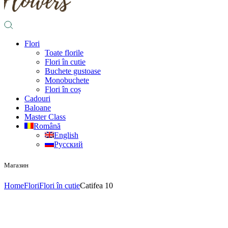
Flori
Toate florile
Flori în cutie
Buchete gustoase
Monobuchete
Flori în coș
Cadouri
Baloane
Master Class
Română
English
Русский
Магазин
Home
Flori
Flori în cutie
Catifea 10