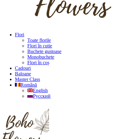
Flori
Toate florile
Flori în cutie
Buchete gustoase
Monobuchete
Flori în coș
Cadouri
Baloane
Master Class
Română
English
Русский