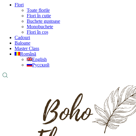
Flori
Toate florile
Flori în cutie
Buchete gustoase
Monobuchete
Flori în coș
Cadouri
Baloane
Master Class
Română
English
Русский