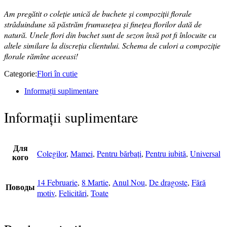
Am pregătit o coleție unică de buchete și compoziții florale
strâduindune să păstrăm frumusețea și finețea florilor dată de
natură. Unele flori din buchet sunt de sezon însă pot fi înlocuite cu
altele similare la discreția clientului. Schema de culori a compoziție
florale rămîne aceeasi!
Categorie:
Flori în cutie
Informații suplimentare
Informații suplimentare
Для
Colegilor
,
Mamei
,
Pentru bărbați
,
Pentru iubită
,
Universal
кого
14 Februarie
,
8 Martie
,
Anul Nou
,
De dragoste
,
Fără
Поводы
motiv
,
Felicitări
,
Toate