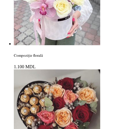
Compoziție florală
1.100
MDL