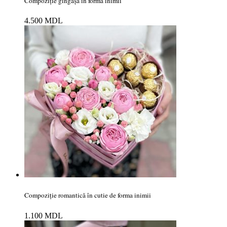
Compoziție gingașă în forma inimii
4.500
MDL
Compoziție romantică în cutie de forma inimii
1.100
MDL