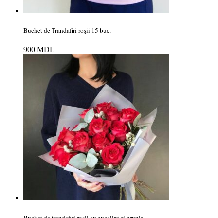
Buchet de Trandafiri roşii 15 buc.
900
MDL
Buchet de trandafiri rosii cu eucalipt si brunia