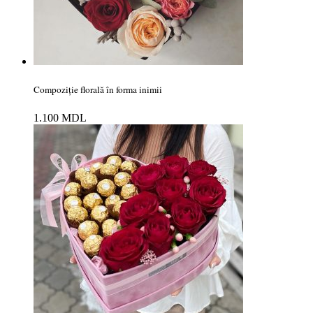
Compoziție florală în forma inimii
1.100
MDL