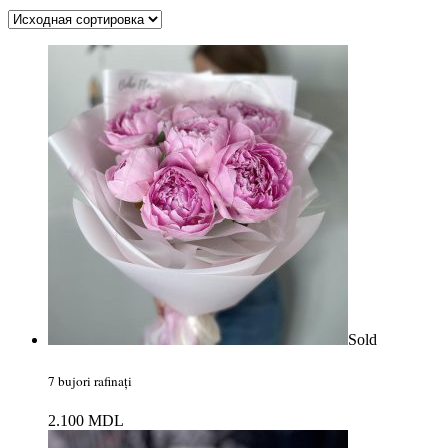
Sold
7 bujori rafinați
2.100
MDL