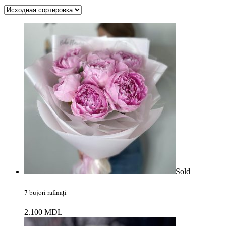
Sold
7 bujori rafinați
2.100
MDL