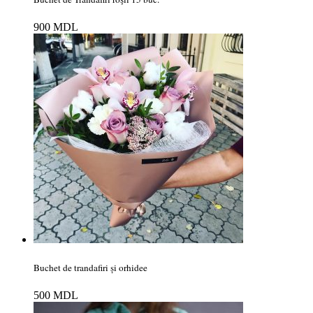
900
MDL
Buchet de trandafiri și orhidee
500
MDL