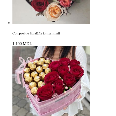
Compoziție florală în forma inimii
1.100
MDL