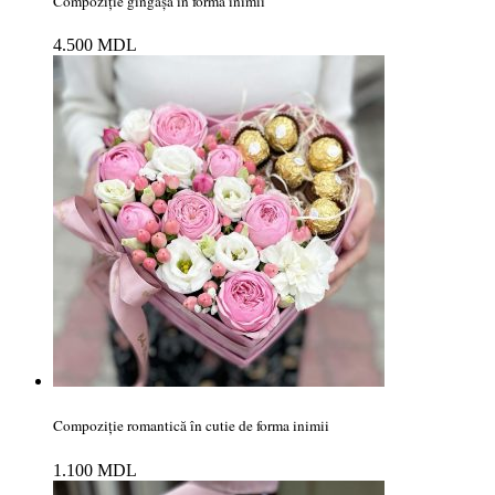
Compoziție gingașă în forma inimii
4.500
MDL
Compoziție romantică în cutie de forma inimii
1.100
MDL