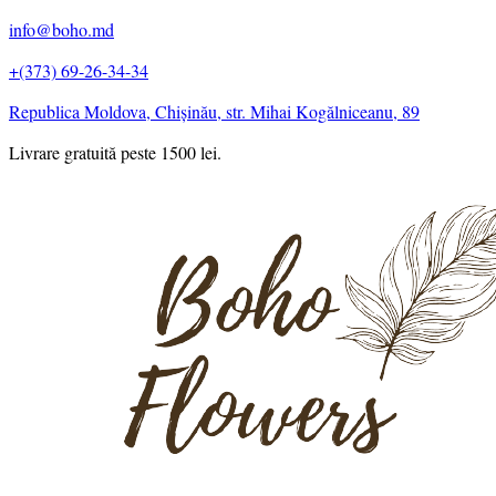
info@boho.md
+(373) 69-26-34-34
Republica Moldova, Chișinău, str. Mihai Kogălniceanu, 89
Livrare gratuită peste 1500 lei.