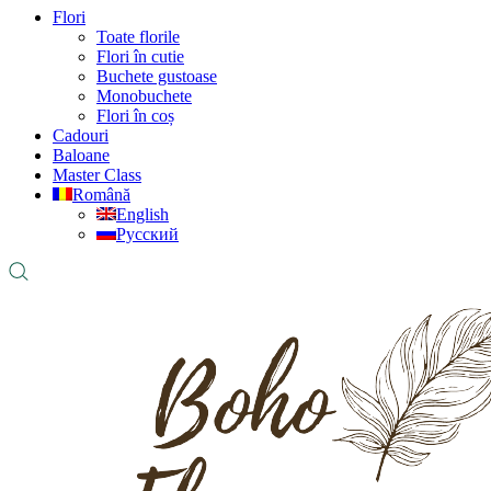
Flori
Toate florile
Flori în cutie
Buchete gustoase
Monobuchete
Flori în coș
Cadouri
Baloane
Master Class
Română
English
Русский