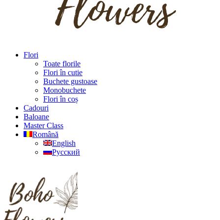
Flori
Toate florile
Flori în cutie
Buchete gustoase
Monobuchete
Flori în coș
Cadouri
Baloane
Master Class
Română
English
Русский