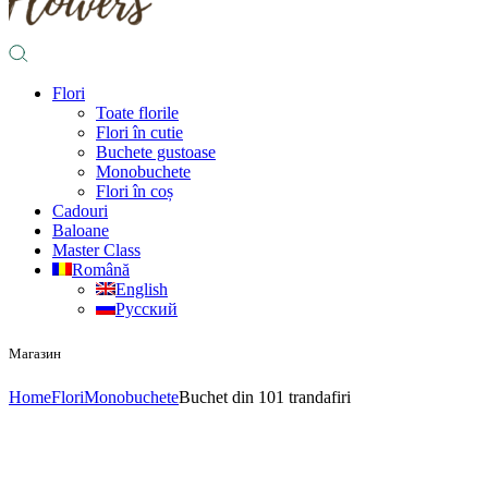
Flori
Toate florile
Flori în cutie
Buchete gustoase
Monobuchete
Flori în coș
Cadouri
Baloane
Master Class
Română
English
Русский
Магазин
Home
Flori
Monobuchete
Buchet din 101 trandafiri