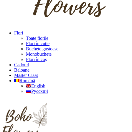
Flori
Toate florile
Flori în cutie
Buchete gustoase
Monobuchete
Flori în coș
Cadouri
Baloane
Master Class
Română
English
Русский