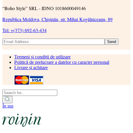
“Boho Style” SRL - IDNO 1018600049146
Republica Moldova, Chișinău, str. Mihai Kogălniceanu, 89
Tel: +(373) 692-63-434
Send
Termeni și condiții de utilizare
Politică de prelucrare a datelor cu caracter personal
Livrare și achitare
În sus