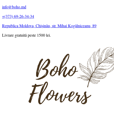
info@boho.md
+(373) 69-26-34-34
Republica Moldova, Chișinău, str. Mihai Kogălniceanu, 89
Livrare gratuită peste 1500 lei.