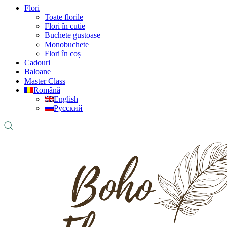
Flori
Toate florile
Flori în cutie
Buchete gustoase
Monobuchete
Flori în coș
Cadouri
Baloane
Master Class
Română
English
Русский