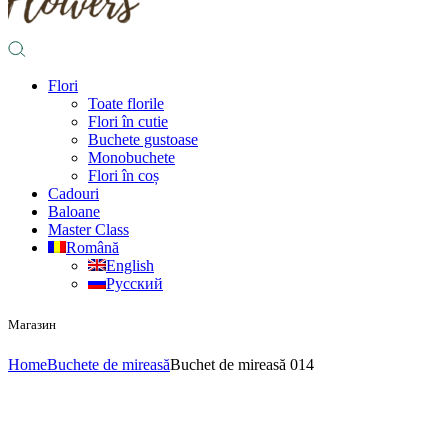
Flori
Toate florile
Flori în cutie
Buchete gustoase
Monobuchete
Flori în coș
Cadouri
Baloane
Master Class
Română
English
Русский
Магазин
Home
Buchete de mireasă
Buchet de mireasă 014