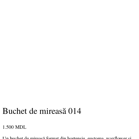
Buchet de mireasă 014
1.500
MDL
Un buchet de mireasă format din hortensie, eustoma, waxflower și