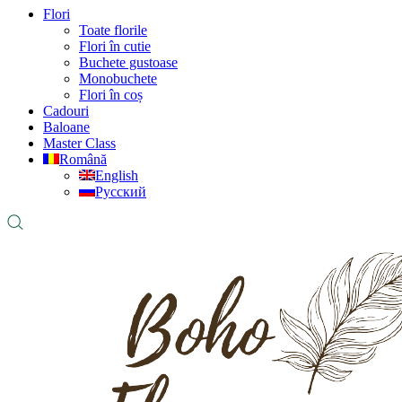
Flori
Toate florile
Flori în cutie
Buchete gustoase
Monobuchete
Flori în coș
Cadouri
Baloane
Master Class
Română
English
Русский