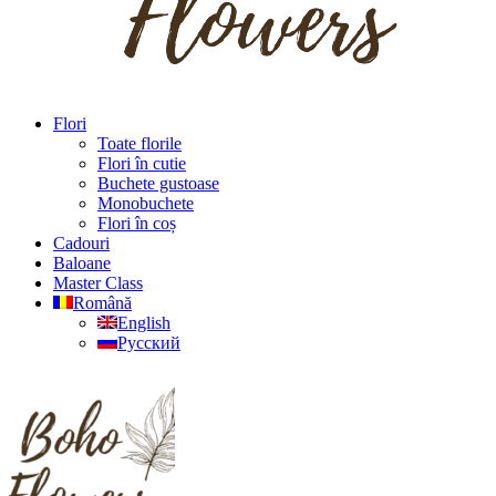
Flori
Toate florile
Flori în cutie
Buchete gustoase
Monobuchete
Flori în coș
Cadouri
Baloane
Master Class
Română
English
Русский