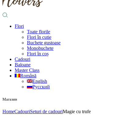
Flori
Toate florile
Flori în cutie
Buchete gustoase
Monobuchete
Flori în coș
Cadouri
Baloane
Master Class
Română
English
Русский
Магазин
Home
Cadouri
Seturi de cadouri
Magie cu trufe