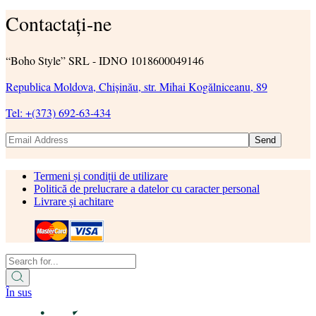
Contactați-ne
“Boho Style” SRL - IDNO 1018600049146
Republica Moldova, Chișinău, str. Mihai Kogălniceanu, 89
Tel: +(373) 692-63-434
Send
Termeni și condiții de utilizare
Politică de prelucrare a datelor cu caracter personal
Livrare și achitare
În sus