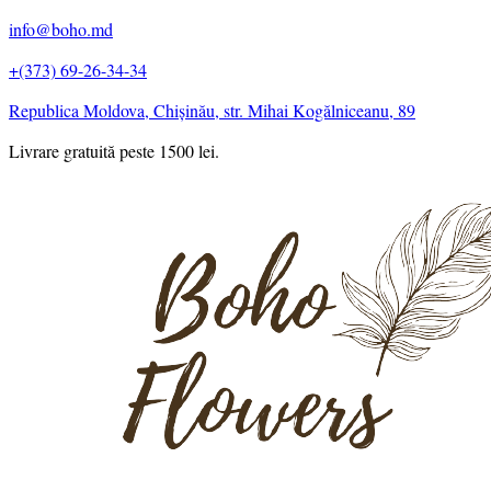
info@boho.md
+(373) 69-26-34-34
Republica Moldova, Chișinău, str. Mihai Kogălniceanu, 89
Livrare gratuită peste 1500 lei.