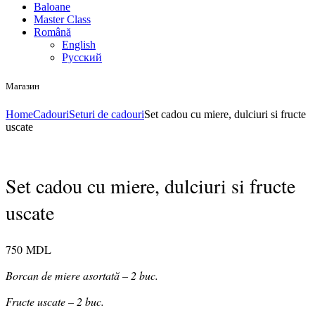
Baloane
Master Class
Română
English
Русский
Магазин
Home
Cadouri
Seturi de cadouri
Set cadou cu miere, dulciuri si fructe
uscate
Set cadou cu miere, dulciuri si fructe
uscate
750
MDL
Borcan de miere asortată – 2 buc.
Fructe uscate – 2 buc.