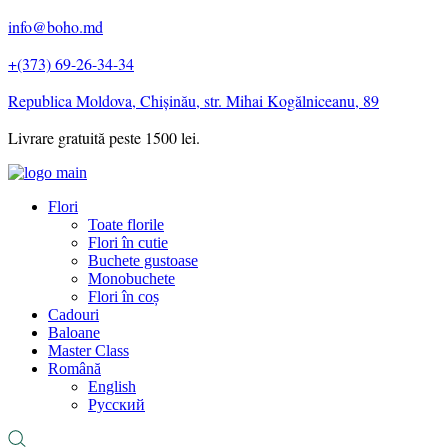
info@boho.md
+(373) 69-26-34-34
Republica Moldova, Chișinău, str. Mihai Kogălniceanu, 89
Livrare gratuită peste 1500 lei.
Flori
Toate florile
Flori în cutie
Buchete gustoase
Monobuchete
Flori în coș
Cadouri
Baloane
Master Class
Română
English
Русский