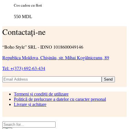
Cos cadou cu flori
550
MDL
Contactați-ne
“Boho Style” SRL - IDNO 1018600049146
Republica Moldova, Chișinău, str. Mihai Kogălniceanu, 89
Tel: +(373) 692-63-434
Send
Termeni și condiții de utilizare
Politică de prelucrare a datelor cu caracter personal
Livrare și achitare