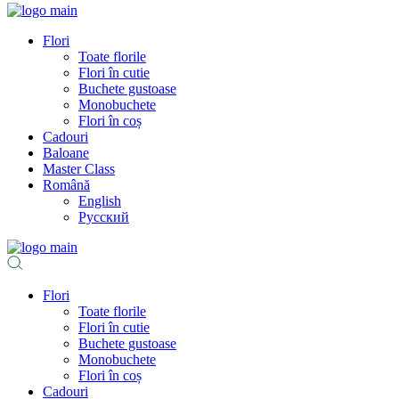
Flori
Toate florile
Flori în cutie
Buchete gustoase
Monobuchete
Flori în coș
Cadouri
Baloane
Master Class
Română
English
Русский
Flori
Toate florile
Flori în cutie
Buchete gustoase
Monobuchete
Flori în coș
Cadouri