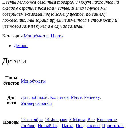
Цветы являются
сезонным товаром и могут находится на
складе в ограниченном количестве. В этом случае мы
совершаем эквивалентную замену цветов, по вашему
пожеланию. Мы гарантируем неизменность стоимости и
цветовой гаммы букета в случае замены.
Категория:
Монобукеты
,
Цветы
Детали
Детали
Типы
Монобукеты
букетов
Для любимой
,
Коллегам
,
Маме
,
Ребенку
,
Для
кого
Универсальный
1 Сентября
,
14 Февраля
,
8 Марта
,
Все
,
Крещение
,
Поводы
Люблю
,
Новый Год
,
Пасха
,
Поздравляю
,
Просто так